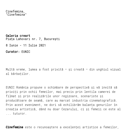
Cinefemina,
"
Cinefemina
"
Galeria creart
Piața Lahovari nr. 7, București
8 Iunie - 11 Iulie 2021
Curator
: EUNIC
Multă vreme, lumea a fost privită – și creată – din unghiul vizual
al bărbaților.
EUNIC România propune o schimbare de perspectivă și vă invită să
priviți prin ochii femeilor, mai precis prin lentila camerei de
filmat și prin realizările unor regizoare, scenariste și
producătoare de seamă, care au marcat industria cinematografică.
Prin acest eveniment, ne dori să echilibrăm balanța genurilor în
creația artistică, dând nu doar Cezarului, ci și femeii ce este al
... tuturor.
Cinefemina
este o recunoaștere a excelenței artistice a femeilor,