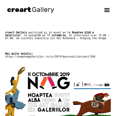
Skip
to
content
creart Gallery
participă și în acest an la
Noaptea Albă a
Galeriilor
. Te așteptăm pe
11 octombrie
, în intervalul orar 19.00 –
01.00, să vizitezi expoziția lui Adi Bulboacă – Staging the Stage.
Mai multe detalii:
https://noapteagaleriilor.ro/ro/2019/bucurești/project/368