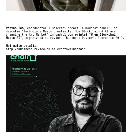
Răzvan Ion
, coordonatorul Galeriei creart, a moderat panelul de
discuție ”Technology Meets Creativity: How Blockchain & AI are
changing the Art Market” în cadrul
conferinței ”When Blockchain
Meets AI”
, organizată de revista ”Business Review”. Februarie 2019.
Mai multe detalii:
http://business-review.eu/br-events/mindchain