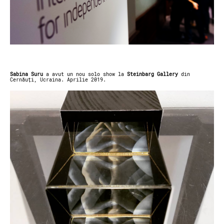
Sabina Suru
a avut un nou solo show la
Steinbarg Gallery
din
Cernăuți, Ucraina. Aprilie 2019.