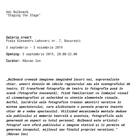
Adi Bulboacă,
"
Staging the Stage
"
Galeria creart
Piața Alexandru Lahovari nr. 7, București
3 septembrie - 3 noiembrie 2019
Opening
: 3 septembrie 2019, 20.00-22.00
Curator
: Răzvan Ion
„Bulboacă creează imaginea imaginând locuri noi, suprarealiste
chiar, uneori dincolo de ideile regizorului sau ale scenografului de
teatru. El transformă fotografia de teatru în fotografie pusă în
scenă (fotografie înscenată), fiind familiarizat cu limbajul vizual
al cinematografiei și selectând cu atenție elementele vizuale.
Astfel, lucrările sale fotografice trezesc amintiri narative în
mintea spectatorului, care alcătuiește o poveste proprie înainte
chiar de a vedea spectacolul. Utilizând mecanismele mentale deduse
ale publicului și memoria teatrală a acestuia, fotografiile sale
generează un aspect cu totul personal. Bulboacă este artistul-
fotograf care oferă publicului o imagine statică și îi permite să
genereze începutul, mijlocul sau finalul propriei narațiuni.“
(Răzvan Ion)