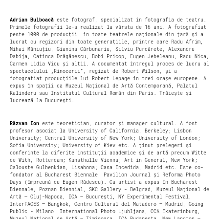
Adrian Bulboacă
este fotograf, specializat în fotografia de teatru.
Primele fotografii le-a realizat la vârsta de 16 ani. A fotografiat
peste 1000 de producții în toate teatrele naționale din țară și a
lucrat cu regizori din toate generațiile, printre care Radu Afrim,
Mihai Măniuțiu, Gianina Cărbunariu, Silviu Purcărete, Alexandru
Dabija, Catinca Drăgănescu, Bobi Pricop, Eugen Jebeleanu, Radu Nica,
Carmen Lidia Vidu și alții. A documentat întregul proces de lucru al
spectacolului „Rinocerii”, regizat de Robert Wilson, și a
fotografiat producțiile lui Robert Lepage în trei orașe europene. A
expus în spații ca Muzeul Național de Artă Contemporană, Palatul
Kalinderu sau Institutul Cultural Român din Paris. Trăiește și
lucrează la București.
Răzvan Ion
este teoretician, curator și manager cultural. A fost
profesor asociat la University of California, Berkeley; Lisbon
University; Central University of New York; University of London;
Sofia University; University of Kiev etc. A ținut prelegeri și
conferințe la diferite instituții academice și de artă precum Witte
de With, Rotterdam; Kunsthalle Vienna; Art in General, New York;
Calouste Gulbenkian, Lisabona; Casa Encedida, Madrid etc. Este co-
fondator al Bucharest Biennale, Pavilion Journal și Reforma Photo
Days (împreună cu Eugen Rădescu). Ca artist a expus în Bucharest
Biennale, Poznan Biennial, SKC Gallery - Belgrad, Muzeul Național de
Artă – Cluj-Napoca, ICA – București, NY Experimental Festival,
InterFACES – Bangkok, Centro Cultural del Matadero – Madrid, Going
Public - Milano, International Photo Ljubljana, CCA Ekaterinburg,
Muzeul Național de Artă – Timișoara, ICA Budapesta, New Langton –