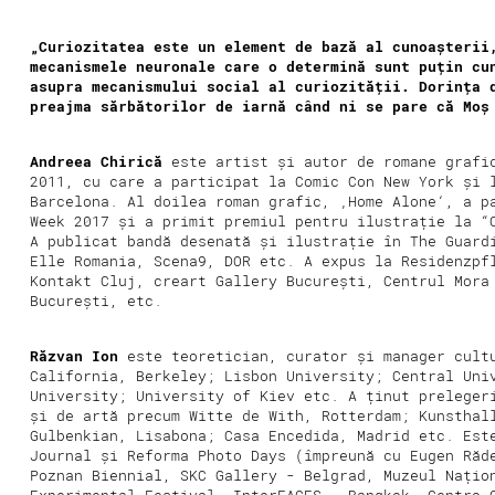
„Curiozitatea este un element de bază al cunoașterii
mecanismele neuronale care o determină sunt puțin cu
asupra mecanismului social al curiozității. Dorința 
preajma sărbătorilor de iarnă când ni se pare că Mo
Andreea Chirică
este artist și autor de romane grafic
2011, cu care a participat la Comic Con New York și 
Barcelona. Al doilea roman grafic, ‚Home Alone‘, a p
Week 2017 și a primit premiul pentru ilustrație la “
A publicat bandă desenată și ilustrație în The Guard
Elle Romania, Scena9, DOR etc. A expus la Residenzpf
Kontakt Cluj, creart Gallery București, Centrul Mora
București, etc.
Răzvan Ion
este teoretician, curator și manager cult
California, Berkeley; Lisbon University; Central Uni
University; University of Kiev etc. A ținut preleger
și de artă precum Witte de With, Rotterdam; Kunsthal
Gulbenkian, Lisabona; Casa Encedida, Madrid etc. Est
Journal și Reforma Photo Days (împreună cu Eugen Răd
Poznan Biennial, SKC Gallery - Belgrad, Muzeul Națio