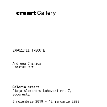
Skip
to
content
EXPOZIȚII TRECUTE
Andreea Chirică,
"
Inside Out
"
Galeria creart
Piața Alexandru Lahovari nr. 7,
București
6 noiembrie 2019 - 12 ianuarie 2020