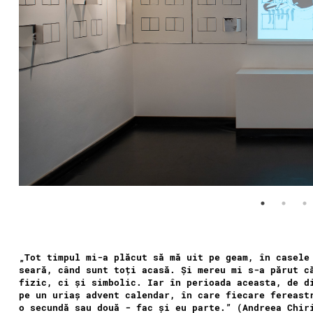
„Tot timpul mi-a plăcut să mă uit pe geam, în casele
seară, când sunt toți acasă. Și mereu mi s-a părut c
fizic, ci și simbolic. Iar în perioada aceasta, de d
pe un uriaș advent calendar, în care fiecare fereast
o secundă sau două - fac și eu parte.” (Andreea Chir