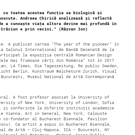
, cu toatea acestea funcția sa biologică și
noscute. Andreea Chirică analizează și reflectă
de a cunoaște viața altora devine mai profundă în
ș Crăciun e prin vecini.“ (Răzvan Ion)
e. A publicat cartea ”The year of the pioneer” în
la Salonul Internațional de Bandă Desenată de la
articipat la expoziția centrală Romanian Design
Cele mai frumoase cărți din România” tot în 2017.
ian, LA Times, Die Tageszeitung, Re:public Sweden,
licht Berlin, Kunstraum Walcheturm Zürich, Visual
 București, Muzeul Național de Artă Contemporană
ural. A fost profesor asociat la University of
versity of New York; University of London; Sofia
i și conferințe la diferite instituții academice
le Vienna; Art in General, New York; Calouste
e co-fondator al Bucharest Biennale, Pavilion
escu). Ca artist a expus în Bucharest Biennale,
nal de Artă – Cluj-Napoca, ICA – București, NY